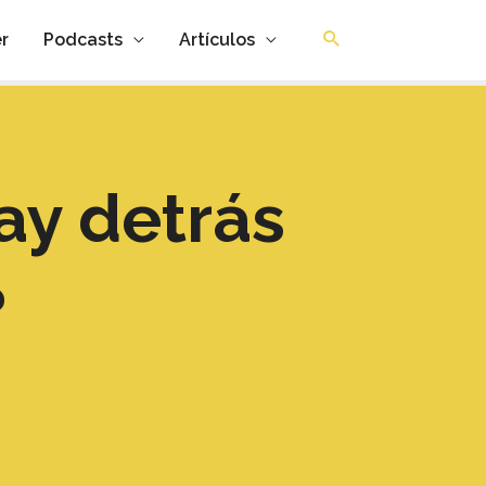
r
Podcasts
Artículos
ay detrás
?