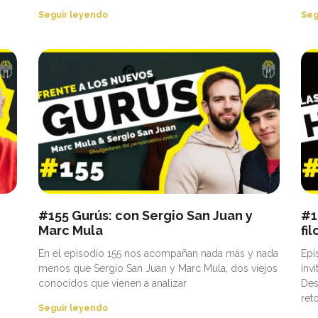
Seguir leyendo
Seg
#155 Gurús: con Sergio San Juan y
#1
Marc Mula
fi
En el episodio 155 nos acompañan nada más y nada
Epi
menos que Sergio San Juan y Marc Mula, dos viejos
inv
conocidos que vienen a analizar
Des
ret
Seguir leyendo