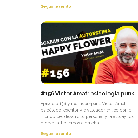
Seguir leyendo
#156 Víctor Amat: psicología punk
Episodio 156 y nos acompaña Víctor Amat,
psicólogo, escritor y divulgador crítico con el
mundo del desarrollo personal y la autoayuda
moderna. Ponemos a prueba
Seguir leyendo