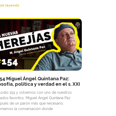
uir leyendo
54 Miguel Ángel Quintana Paz:
losofía, política y verdad en el s. XXI
sodio 154 y volvemos con uno de nuestros
itados favoritos: Miguel Ángel Quintana Paz.
pués de un parón más que necesario,
omamos la conversación donde