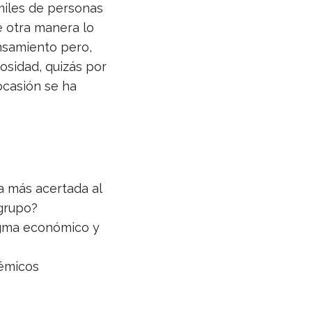
miles de personas
e otra manera lo
nsamiento pero,
osidad, quizás por
ocasión se ha
a más acertada al
grupo?
igma económico y
démicos