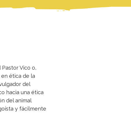
 Pastor Vico o,
en ética de la
vulgador del
co hacia una ética
ón del animal
oísta y fácilmente