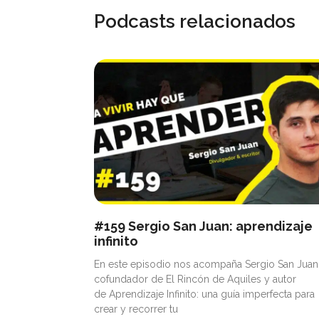
Podcasts relacionados
#159 Sergio San Juan: aprendizaje
infinito
En este episodio nos acompaña Sergio San Juan
cofundador de El Rincón de Aquiles y autor
de Aprendizaje Infinito: una guía imperfecta para
crear y recorrer tu