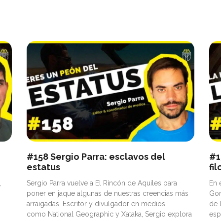
#158 Sergio Parra: esclavos del
#1
estatus
fi
,
Sergio Parra vuelve a El Rincón de Aquiles para
En 
poner en jaque algunas de nuestras creencias más
Gon
arraigadas. Escritor y divulgador en medios
de 
como National Geographic y Xataka, Sergio explora
esp