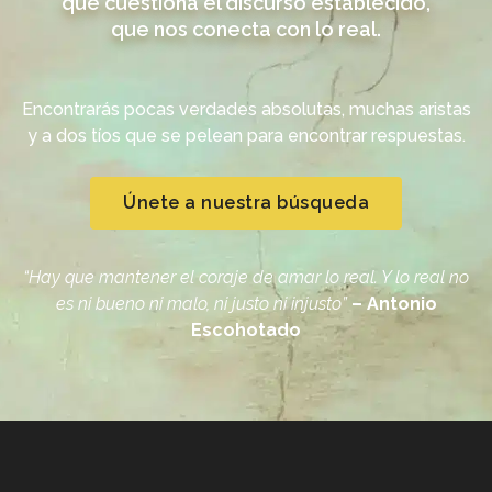
que cuestiona el discurso establecido,
que nos conecta con lo real.
Encontrarás pocas verdades absolutas, muchas aristas
y a dos tíos que se pelean para encontrar respuestas.
Únete a nuestra búsqueda
“Hay que mantener el coraje de amar lo real. Y lo real no
es ni bueno ni malo, ni justo ni injusto”
– Antonio
Escohotado