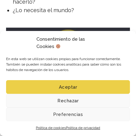
hacerlo?
¿Lo necesita el mundo?
Consentimiento de las
Cookies
En esta web se utilizan cookies propias para funcionar correctamente.
También se pueden instalar cookies analíticas para saber cómo son los
hábitos de navegación de los usuarios.
Aceptar
Rechazar
Puedes aprender aquello que te gusta, por el
mero placer y disfrute de aprenderlo. Puedes
Preferencias
aprender aquello que se te da bien. Puedes
aprender aquello que la gente valora:
Política de cookies
Política de privacidad
habilidades o conceptos que potenciarán tu