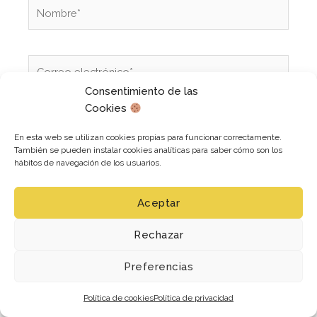
Nombre*
Correo
electrónico*
Consentimiento de las
Cookies
Web
En esta web se utilizan cookies propias para funcionar correctamente.
También se pueden instalar cookies analíticas para saber cómo son los
hábitos de navegación de los usuarios.
Guarda mi nombre, correo electrónico y web en
este navegador para la próxima vez que comente.
Aceptar
Rechazar
Este sitio usa Akismet para reducir el spam.
Aprende
Preferencias
cómo se procesan los datos de tus comentarios
.
Política de cookies
Política de privacidad