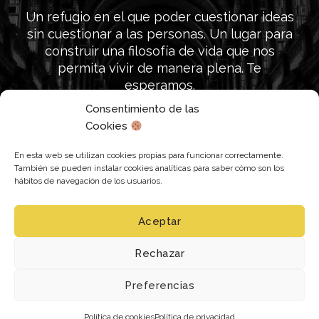
Un refugio en el que poder cuestionar ideas
sin cuestionar a las personas. Un lugar para
construir una filosofía de vida que nos
permita vivir de manera plena. Te
esperamos.
Consentimiento de las
Cookies
Únete a nuestra búsqueda
En esta web se utilizan cookies propias para funcionar correctamente.
También se pueden instalar cookies analíticas para saber cómo son los
hábitos de navegación de los usuarios.
Aceptar
Siguenos en:
Rechazar
Política de cookies
Política de privacidad
Preferencias
Copyright 2026 © Todos los derechos reservados
Política de cookies
Política de privacidad