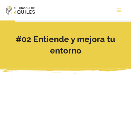
Ir
Main
al
Men
contenido
#02 Entiende y mejora tu
entorno