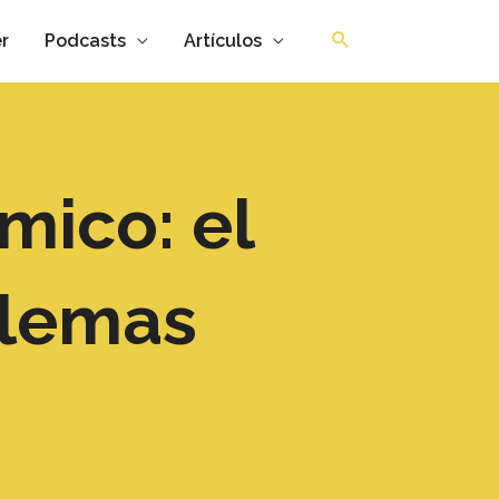
r
Podcasts
Artículos
mico: el
blemas