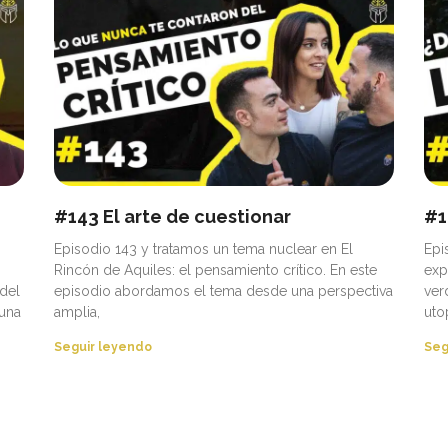
#143 El arte de cuestionar
#1
Episodio 143 y tratamos un tema nuclear en El
Epi
Rincón de Aquiles: el pensamiento crítico. En este
exp
del
episodio abordamos el tema desde una perspectiva
ver
 una
amplia,
uto
Seguir leyendo
Seg