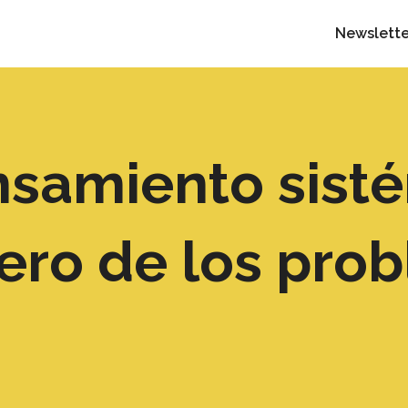
Newslette
samiento sisté
nero de los pro