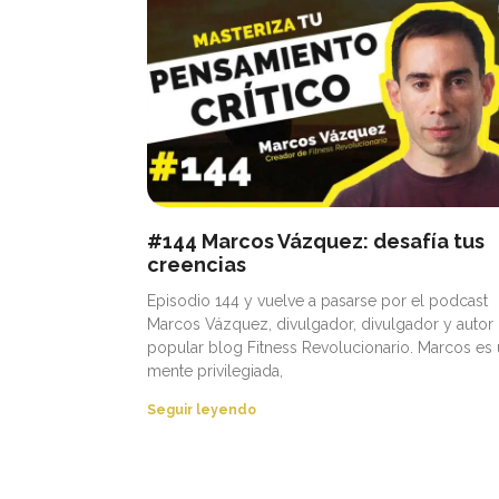
#144 Marcos Vázquez: desafía tus
creencias
Episodio 144 y vuelve a pasarse por el podcast
Marcos Vázquez, divulgador, divulgador y autor 
popular blog Fitness Revolucionario. Marcos es
mente privilegiada,
Seguir leyendo