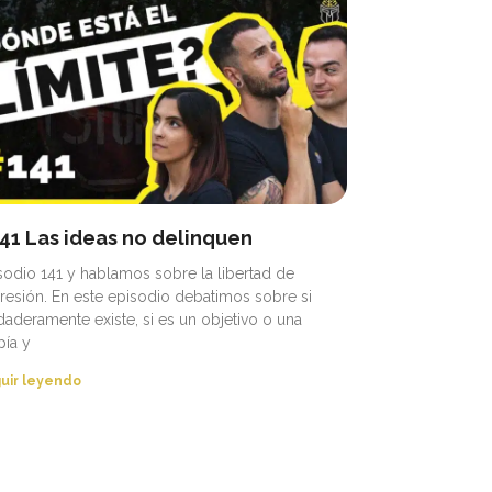
41 Las ideas no delinquen
sodio 141 y hablamos sobre la libertad de
resión. En este episodio debatimos sobre si
daderamente existe, si es un objetivo o una
pía y
uir leyendo