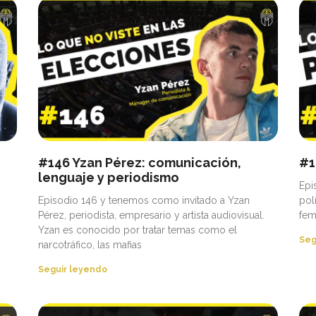
#146 Yzan Pérez: comunicación,
#1
lenguaje y periodismo
Epi
Episodio 146 y tenemos como invitado a Yzan
pol
Pérez, periodista, empresario y artista audiovisual.
fem
Yzan es conocido por tratar temas como el
Seg
narcotráfico, las mafias
Seguir leyendo