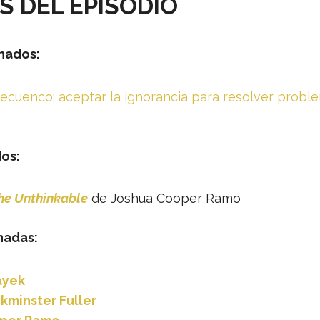
 DEL EPISODIO
nados:
Recuenco: aceptar la ignorancia para resolver prob
os:
he Unthinkable
de Joshua Cooper Ramo
nadas:
ayek
kminster Fuller