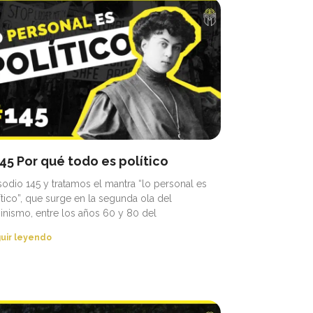
45 Por qué todo es político
sodio 145 y tratamos el mantra “lo personal es
ítico”, que surge en la segunda ola del
inismo, entre los años 60 y 80 del
uir leyendo