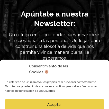
Apúntate a nuestra
Newsletter:
Un refugio en el que poder cuestionar ideas
sin cuestionar a las personas. Un lugar para
construir una filosofía de vida que nos
permita vivir de manera plena. Te
esperamos.
Consentimiento de las
Cookies
Únete a nuestra búsqueda
En esta web se utilizan cookies propias para funcionar correctamente.
También se pueden instalar cookies analíticas para saber cómo son los
hábitos de navegación de los usuarios.
Aceptar
Siguenos en: