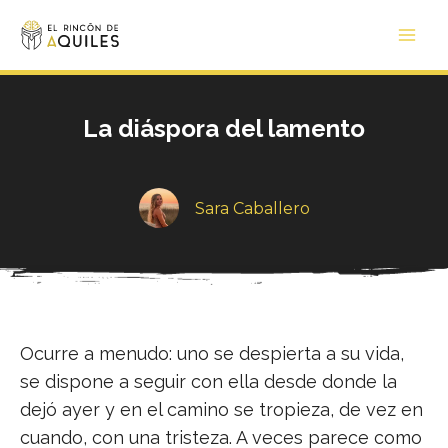
Ir
Main
al
Men
contenido
La diáspora del lamento
Sara Caballero
Ocurre a menudo: uno se despierta a su vida,
se dispone a seguir con ella desde donde la
dejó ayer y en el camino se tropieza, de vez en
cuando, con una tristeza. A veces parece como