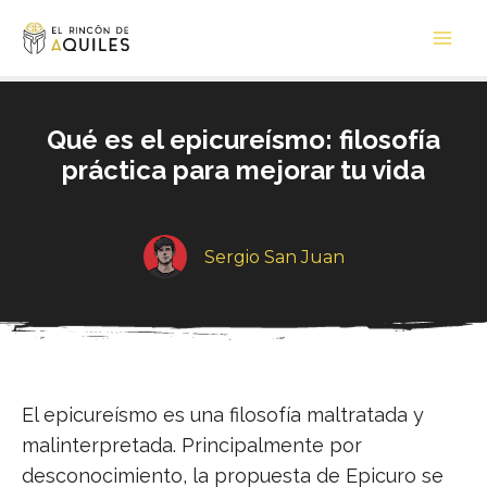
Ir
Main
al
Men
contenido
Qué es el epicureísmo: filosofía
práctica para mejorar tu vida
Sergio San Juan
El epicureísmo es una filosofía maltratada y
malinterpretada. Principalmente por
desconocimiento, la propuesta de Epicuro se