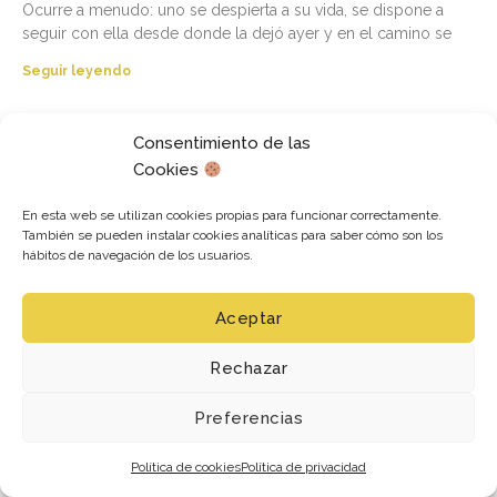
Ocurre a menudo: uno se despierta a su vida, se dispone a
seguir con ella desde donde la dejó ayer y en el camino se
Seguir leyendo
Consentimiento de las
Cookies
En esta web se utilizan cookies propias para funcionar correctamente.
También se pueden instalar cookies analíticas para saber cómo son los
hábitos de navegación de los usuarios.
Aceptar
Rechazar
El pesar de la palabra dicha
Preferencias
La palabra, al ser dicha, cae. Esto es porque tiene peso. Y
pesan aquellas cosas que tienen cuerpo. La palabra tiene uno,
concreto, determinado. Sale de
Política de cookies
Política de privacidad